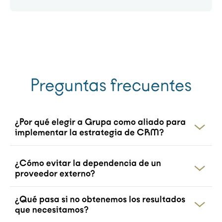
Preguntas frecuentes
¿Por qué elegir a Grupa como aliado para
implementar la estrategia de CRM?
Nos diferenciamos por nuestra
¿Cómo evitar la dependencia de un
aproximación integral, que combina la
proveedor externo?
experiencia, la tecnología, los procesos y la
cultura, con un enfoque centrado en el
HubSpot es una plataforma que se basa en
¿Qué pasa si no obtenemos los resultados
que necesitamos?
cliente y en el empoderamiento del equipo.
su arquitectura intuitiva, en estar diseñado